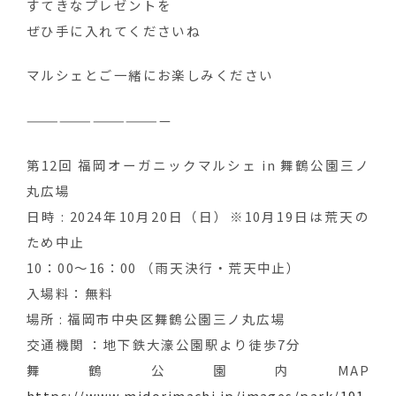
すてきなプレゼントを
ぜひ手に入れてくださいね
マルシェとご一緒にお楽しみください
—————————————
第12回 福岡オーガニックマルシェ in 舞鶴公園三ノ
丸広場
日時 : 2024年10月20日（日）※10月19日は荒天の
ため中止
10：00～16：00 （雨天決行・荒天中止）
入場料：無料
場所 : 福岡市中央区舞鶴公園三ノ丸広場
交通機関 ：地下鉄大濠公園駅より徒歩7分
舞鶴公園内MAP
https://www.midorimachi.jp/images/park/191