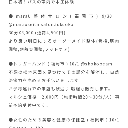
日本初！バスの車内で木工体験
●maraÜ整体サロン(福岡市) 9/30
@marauseitaisalon.fukuoka
30分¥3,000 (通常4,500円)
より良い明日にするオーダーメイド整体(骨格,筋肉
調整,頭蓋骨調整,フットケア)
●トリガーハンド ( 福岡市 ) 10/1 @shokobeam
不調の根本原因を見つけてその部分を解消し、自然
治癒力を高めるお手伝いをします。
お子様連れでの来店も歓迎♪ 塩麹も販売します。
マルシェ価格：2,000円（施術時間20〜30分/人）事
前予約受付中です。
●女性のための美容と健康の保健室 ( 福岡市 ) 10/1
@ayano_u_103