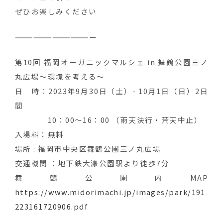
ぜひお楽しみください
—————————————
第10回 福岡オーガニックマルシェ in 舞鶴公園三ノ
丸広場〜環境を考える〜
日 時：2023年9月30日（土）- 10月1日（日）2日
間
10：00～16：00 （雨天決行・荒天中止）
入場料：無料
場所 : 福岡市中央区舞鶴公園三ノ丸広場
交通機関 ：地下鉄大濠公園駅より徒歩7分
舞鶴公園内MAP
https://www.midorimachi.jp/images/park/191
223161720906.pdf