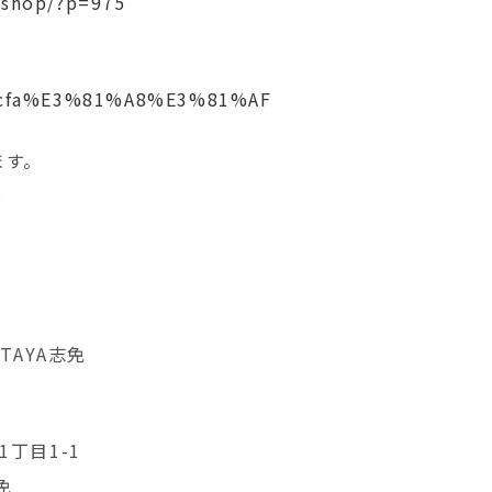
neshop/?p=975
s/picfa%E3%81%A8%E3%81%AF
ます。
✨
TAYA志免
丁目1-1
免