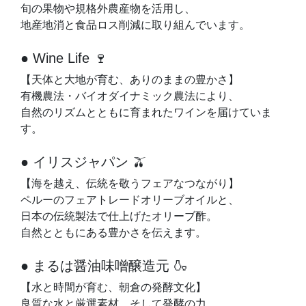
旬の果物や規格外農産物を活用し、
地産地消と食品ロス削減に取り組んでいます。
● Wine Life 🍷
【天体と大地が育む、ありのままの豊かさ】
有機農法・バイオダイナミック農法により、
自然のリズムとともに育まれたワインを届けていま
す。
● イリスジャパン 🫒
【海を越え、伝統を敬うフェアなつながり】
ペルーのフェアトレードオリーブオイルと、
日本の伝統製法で仕上げたオリーブ酢。
自然とともにある豊かさを伝えます。
● まるは醤油味噌醸造元 🍶
【水と時間が育む、朝倉の発酵文化】
良質な水と厳選素材、そして発酵の力。