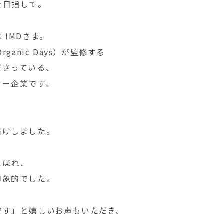
を目指して。
IMDさま。
ganic Days）が監修する
ださっている、
ナー企業です。
届けしました。
こぼれ、
印象的でした。
です」と嬉しいお声もいただき、