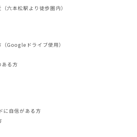
近（六本松駅より徒歩圏内）
Googleドライブ使用）
のある方
ドに自信がある方
方