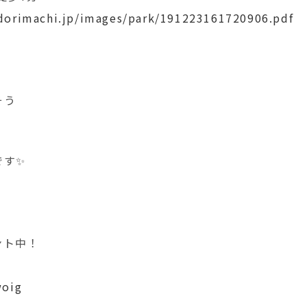
dorimachi.jp/images/park/191223161720906.pdf
そう
う
です✨
ント中！
woig