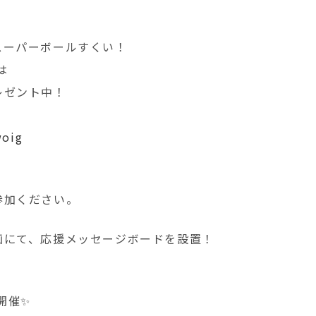
スーパーボールすくい！
は
レゼント中！
woig
参加ください。
画にて、応援メッセージボードを設置！
日開催✨