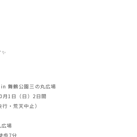
す✨
 in 舞鶴公園三の丸広場
10月1日（日）2日間
決行・荒天中止）
の丸広場
徒歩7分