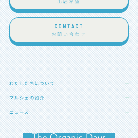
出店希望
CONTACT
お問い合わせ
わたしたちについて
わたしたちの想い
マルシェの紹介
団体概要
ハカタエシカルマーケット
ニュース
メンバー紹介
SOLマルシェ
応援メッセージ
お知らせ
福岡オーガニックマルシェ
イベント開催情報
よくあるご質問