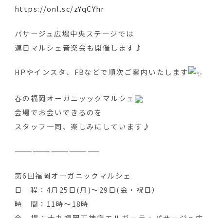
https://onl.sc/zYqCYhr
パサージュ広場中央ステージでは
連日マルシェ音楽会も開催します♪
HPやインスタ、FBなどで順次ご案内いたします
春の福岡オーガニッックマルシェ
会場でお会いできるのを
スタッフ一同、楽しみにしています♪
——————————————
第6回福岡オーガニックマルシェ
日 程：4月25日(月)～29日(金・祝日）
時 間：11時～18時
会 場：大丸福岡天神店エルガーラ・パサージュ広