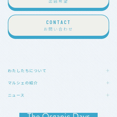
出店希望
CONTACT
お問い合わせ
わたしたちについて
わたしたちの想い
マルシェの紹介
団体概要
ハカタエシカルマーケット
ニュース
メンバー紹介
SOLマルシェ
応援メッセージ
お知らせ
福岡オーガニックマルシェ
イベント開催情報
よくあるご質問