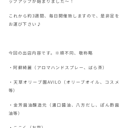
ップアップが始まりました～！
これから約3週間、毎日開催致しますので、是非足を
お運び下さい♪
今回の出店内容です。※順不同、敬称略
・阿蘇綺麗（アロマハンドスプレー、ばら茶）
・天草オリーブ園AVILO（オリーブオイル、コスメ
等）
・金芳醤油醸造元（濃口醬油、八方だし、ぽん酢醤
油等）
・ここく（お塩）