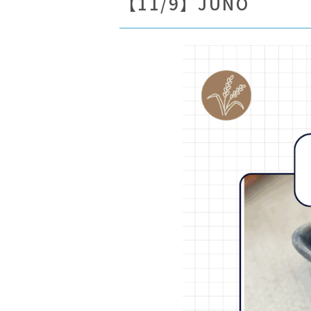
【11/9】JUNO