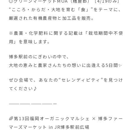
◎グリーンマーケットMOA（糟屋郡）［4/19のみ］
“こころ・からだ・大地を育む「食」”をテーマに、
厳選された有機農産物と加工品を販売。
※農薬・化学肥料に関する記載は「栽培期間中不使
用」を意味します。
博多駅前のにぎわいの中で、
大地の恵みと農家さんたちの想いに出逢える5日間✨
ぜひ会場で、あなたの“セレンディピティ”を見つけ
てください♪
—————————————
🌈第13回福岡オーガニックマルシェ × 博多ファー
マーズマーケット in JR博多駅前広場