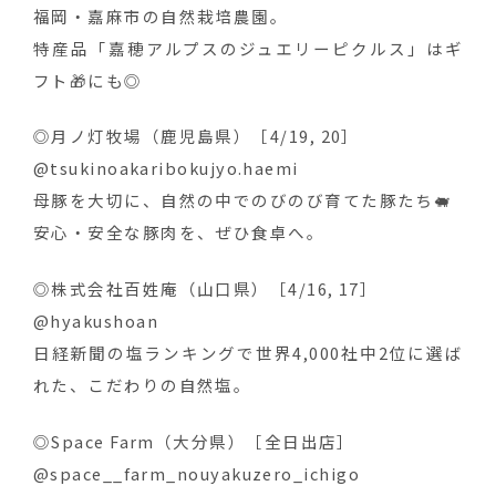
福岡・嘉麻市の自然栽培農園。
特産品「嘉穂アルプスのジュエリーピクルス」はギ
フト🎁にも◎
◎月ノ灯牧場（鹿児島県）［4/19, 20］
@tsukinoakaribokujyo.haemi
母豚を大切に、自然の中でのびのび育てた豚たち🐖
安心・安全な豚肉を、ぜひ食卓へ。
◎株式会社百姓庵（山口県）［4/16, 17］
@hyakushoan
日経新聞の塩ランキングで世界4,000社中2位に選ば
れた、こだわりの自然塩。
◎Space Farm（大分県）［全日出店］
@space__farm_nouyakuzero_ichigo