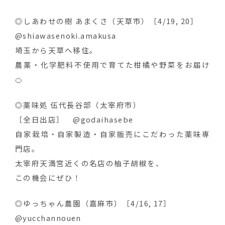
◎しあわせの樹 あまくさ（天草市）［4/19, 20］
@shiawasenoki.amakusa
埼玉から天草へ移住。
農薬・化学肥料不使用で育てた柑橘や野菜をお届け
🍊
◎薬味処 伍代長谷部（太宰府市）
［全日出店］ @godaihasebe
自家栽培・自家製造・自家販売にこだわった薬味専
門店。
太宰府天満宮近くの名店の柚子胡椒を、
この機会にぜひ！
◎ゆっちゃん農園（嘉麻市）［4/16, 17］
@yucchannouen