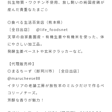
抗生物質・ワクチン不使用、放し飼いの純国産鶏が
産んだ貴重なたまご🥚
◎食べる生活百貨店（熊本県）
［全日出店］ @life_foodsnet
天草の自家農園産・有機生姜や有機米を使った、体
にやさしい加工品。
発酵生姜ペーストや玄米クラッカーなど。
【代理販売枠】
◎まるちーず（那珂川市）［全日出店］
@marucheese88
イタリアの老舗工房が放牧羊のミルクだけで作るペ
コリーノチーズ。
芳醇な香りが魅力！